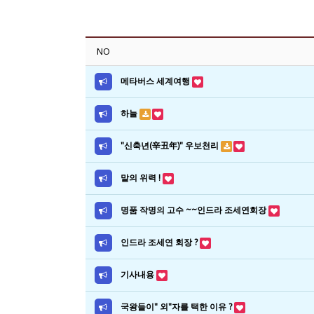
NO
메타버스 세계여행
하늘
"신축년(辛丑年)" 우보천리
말의 위력 !
명품 작명의 고수 ~~인드라 조세연회장
인드라 조세연 회장 ?
기사내용
국왕들이" 외"자를 택한 이유 ?