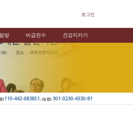
로그인
림방
비급전수
건강지키기
110-442-683851
301-0230-4330-81
행)
, (농협)