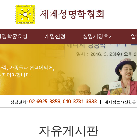
성명학중요성
개명신청
성명개명후기
알
02-6925-3858, 010-3781-3833
상담전화 :
| 계좌정보 : (신한은
자유게시판