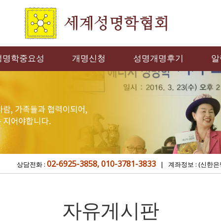
성명학중요성
개명신청
성명개명후기
알
02-6925-3858, 010-3781-3833
상담전화 :
| 계좌정보 : (신한은
자유게시판