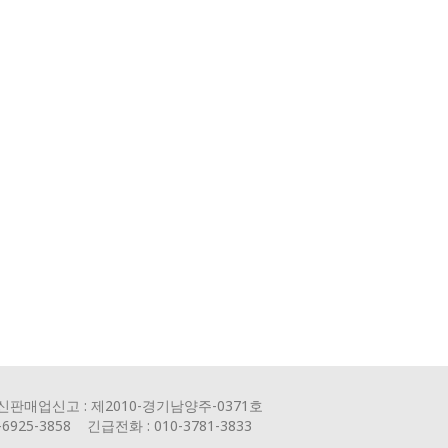
신판매업신고 : 제2010-경기남양주-0371호
5-3858 긴급전화 : 010-3781-3833