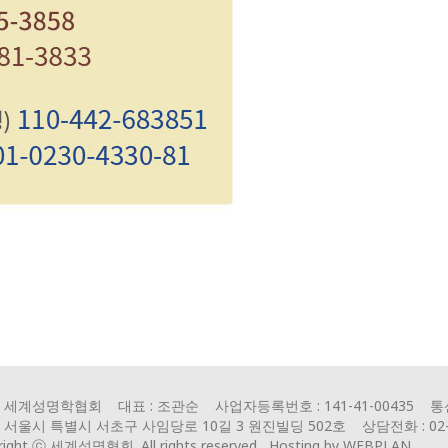
: 세계성명학협회 대표 : 조관순 사업자등록번호 : 141-41-00435 통
: 서울시 특별시 서초구 사임당로 10길 3 원진빌딩 502호 상담전화 : 02-692
right ⓒ 세계성명협회. All rights reserved.
Hosting by WEBPLAN