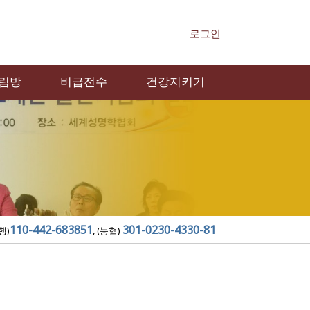
로그인
림방
비급전수
건강지키기
110-442-683851
301-0230-4330-81
행)
, (농협)