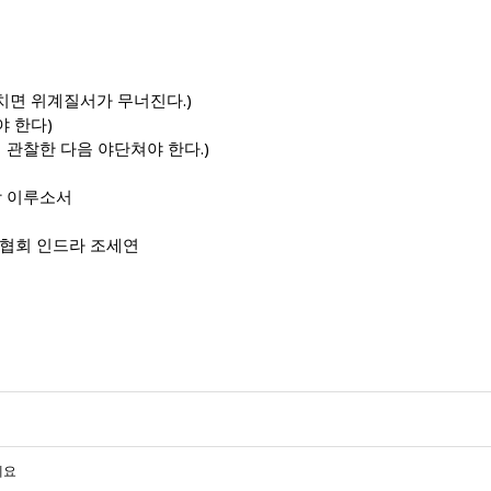
면 위계질서가 무너진다.)
 한다)
관찰한 다음 야단쳐야 한다.)
이루소서
라 조세연
세요