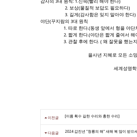
감사의 3대 원칙: 1.신속(빨리 해야 한다)
2. 보상(물질적 보답도 필요하다)
3. 길게(감사함은 잊지 말아야 한다)
야단(꾸지람의 3대 원칙
1. 따로 한다.(동생 앞에서 형을 야단치
2. 짧게 한다.(야단은 짧게 줄여서 해야
3. 관찰 후에 한다. ( 왜 잘못을 했는지 
을사년 지혜로 모든 소망 
세계성명학협회 인드
[이름 획수 길한 수리와 흉한 수리]
이전글
2024 갑진년 "청룡의 해" 새해 복 많이 받으
다음글