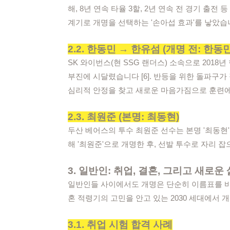
해, 8년 연속 타율 3할, 2년 연속 전 경기 출
계기로 개명을 선택하는 '손아섭 효과'를 낳았습니다
2.2. 한동민 → 한유섬 (개명 전: 한동민
SK 와이번스(현 SSG 랜더스) 소속으로 201
부진에 시달렸습니다 [6]. 반등을 위한 돌파구가 
심리적 안정을 찾고 새로운 마음가짐으로 훈련에
2.3. 최원준 (본명: 최동현)
두산 베어스의 투수 최원준 선수는 본명 '최동현
해 '최원준'으로 개명한 후, 선발 투수로 자리 잡
3. 일반인: 취업, 결혼, 그리고 새로운
일반인들 사이에서도 개명은 단순히 이름표를 바
혼 적령기의 고민을 안고 있는 2030 세대에서 
3.1. 취업 시험 합격 사례