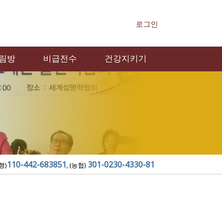
로그인
림방
비급전수
건강지키기
110-442-683851
301-0230-4330-81
행)
, (농협)