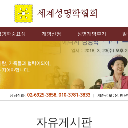
성명학중요성
개명신청
성명개명후기
알
02-6925-3858, 010-3781-3833
상담전화 :
| 계좌정보 : (신한은
자유게시판