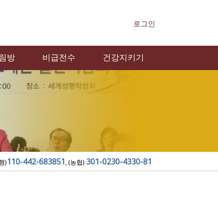
로그인
림방
비급전수
건강지키기
110-442-683851
301-0230-4330-81
행)
, (농협)