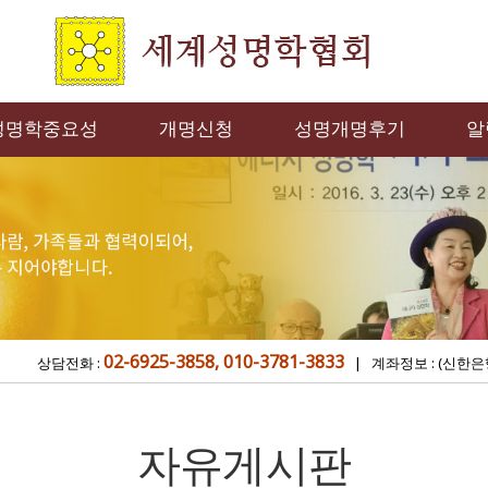
성명학중요성
개명신청
성명개명후기
알
02-6925-3858, 010-3781-3833
상담전화 :
| 계좌정보 : (신한은
자유게시판