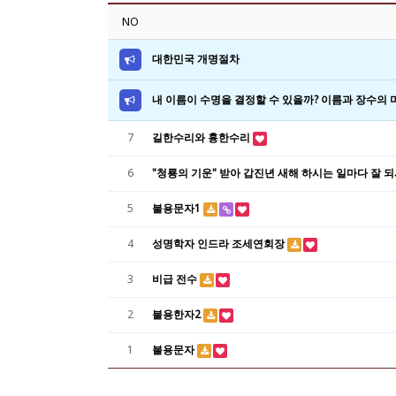
NO
대한민국 개명절차
내 이름이 수명을 결정할 수 있을까? 이름과 장수의
7
길한수리와 흉한수리
6
"청룡의 기운" 받아 갑진년 새해 하시는 일마다 잘 
5
불용문자1
4
성명학자 인드라 조세연회장
3
비급 전수
2
불용한자2
1
불용문자