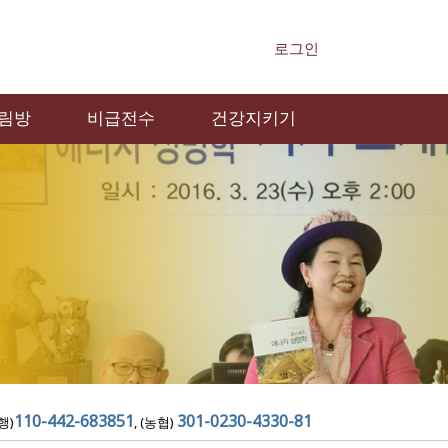
로그인
림방
비급전수
건강지키기
110-442-683851
301-0230-4330-81
행)
, (농협)