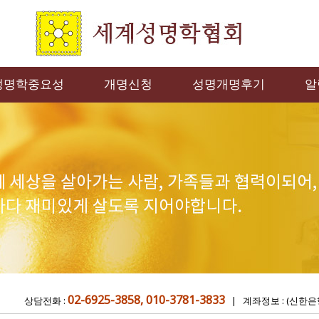
성명학중요성
개명신청
성명개명후기
알
02-6925-3858, 010-3781-3833
상담전화 :
| 계좌정보 : (신한은