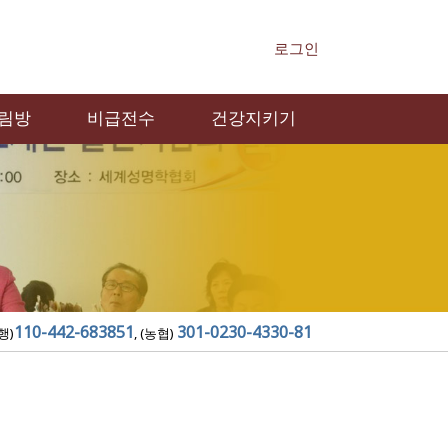
로그인
림방
비급전수
건강지키기
110-442-683851
301-0230-4330-81
행)
, (농협)