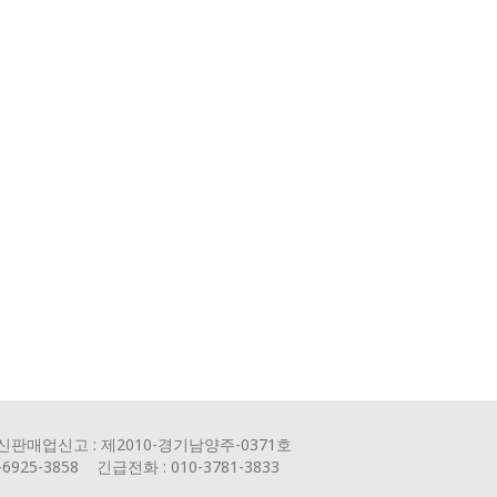
신판매업신고 : 제2010-경기남양주-0371호
5-3858 긴급전화 : 010-3781-3833