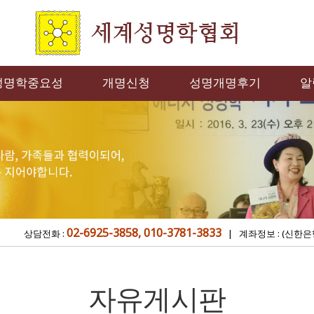
성명학중요성
개명신청
성명개명후기
알
02-6925-3858, 010-3781-3833
상담전화 :
| 계좌정보 : (신한은
자유게시판