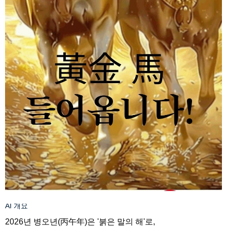
AI 개요
2026년 병오년(丙午年)은 '붉은 말의 해'로,