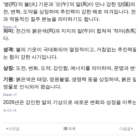
'병(丙)'의 불(火) 기운과 '오(午)'의 말(馬)이 만나 강한 양(陽)
전, 변혁, 도약을 상징하며 추진력이 강한 해로 여겨집니다. 
과 역동적인 질주 본능을 의미하기도 합니다.
Daum
+5
의미:
천간의 붉은색(丙)과 지지의 말(午)이 합쳐져 '적마(赤馬)'
다.
성격:
불의 기운이 극대화되어 열정적이고, 거침없는 추진력을 
는 힘이 강한 시기입니다.
상징:
도전, 변화, 도약, 강인함, 에너지를 의미하며, 문명과 변
기원:
붉은색은 태양, 영원불멸, 생명력 등을 상징하여, 붉은 
영물로 인식되어 왔습니다.
Daum
+7
2026년은 강인한 말의 기상으로 새로운 변화와 성장을 이루는
뉴스1
+1
이전글
목록
다음글