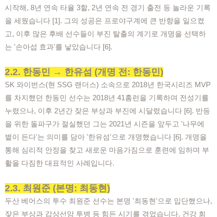
시작해, 8년 연속 타율 3할, 2년 연속 전 경기 출전 등 놀라운 기록
을 세웠습니다 [1]. 그의 성공은 프로야구계에 큰 반향을 일으켰
고, 이후 많은 후배 선수들이 부진 탈출의 계기로 개명을 선택하
는 '손아섭 효과'를 낳았습니다 [6].
2.2. 한동민 → 한유섬 (개명 전: 한동민)
SK 와이번스(현 SSG 랜더스) 소속으로 2018년 한국시리즈 MVP
를 차지했던 한동민 선수는 2018년 41홈런을 기록하며 전성기를
누렸으나, 이후 2년간 잦은 부상과 부진에 시달렸습니다 [6]. 반등
을 위한 돌파구가 절실했던 그는 2021년 시즌을 앞두고 '나무에
볕이 든다'는 의미를 담아 '한유섬'으로 개명했습니다 [6]. 개명을
통해 심리적 안정을 찾고 새로운 마음가짐으로 훈련에 임하며 부
활을 다짐한 대표적인 사례입니다.
2.3. 최원준 (본명: 최동현)
두산 베어스의 투수 최원준 선수는 본명 '최동현'으로 입단했으나,
잦은 부상과 갑상선암 투병 등 힘든 시기를 겪었습니다. 건강 회