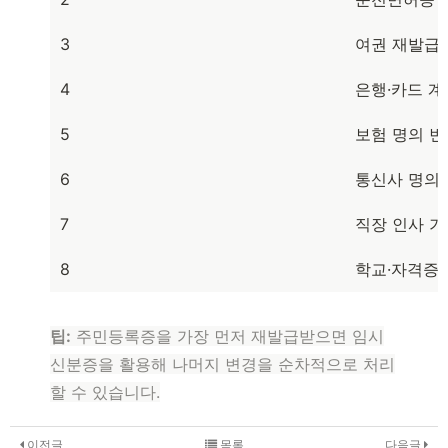
3
여권 재발급
4
은행·카드 계
5
보험 명의 변
6
통신사 명의
7
직장 인사 기
8
학교·자격증 
팁:
주민등록증을 가장 먼저 재발급받으면 임시
신분증을 활용해 나머지 변경을 순차적으로 처리
할 수 있습니다.
이전글
목록
다음글