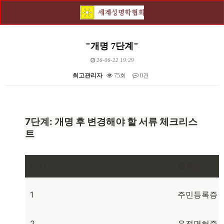
"개명 7단계"
26-06-22 19:29
최고관리자
75회
0건
본문
7단계: 개명 후 변경해야 할 서류 체크리스
트
순서
항목
1
주민등록증 
2
운전면허증 