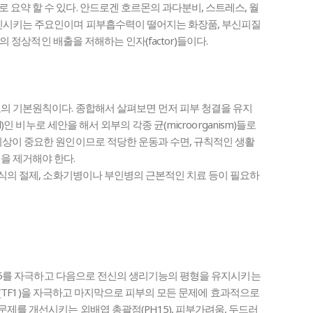
요약 할 수 있다. 안드로겐 호르몬의 과다분비, 스트레스, 월
촉진시키는 주요인이며 피부흡수력이 떨어지는 화장품, 부신피질
지의 정상적인 배출을 저해하는 인자(factor)들이다.
의 기본원칙이다. 종합해서 살펴보면 먼저 피부 청결을 유지
)인 비누로 세안을 해서 외부의 각종 균(microorganism)들로
이상이 중요한 원인이므로 적당한 운동과 수면, 규칙적인 생활
을 제거해야 한다.
음식의 절제, 소화기병이나 부인병의 근본적인 치료 등이 필요하
4-L5를 자극하고 다음으로 전신의 생리기능의 평형을 유지시키는
MP1(TF1)을 자극하고 마지막으로 피부의 모든 문제에 효과적으로
제를 개선시키는 외배엽 총괄점(PH15), 피부가려움, 두드러