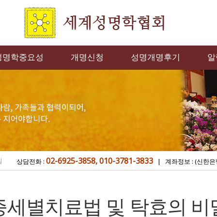
성명학중요성
개명신청
성명개명후기
알
02-6925-3858, 010-3781-3833
밀
상담전화 :
| 계좌정보 : (신한은
증세별치료법 및 탁효의 비