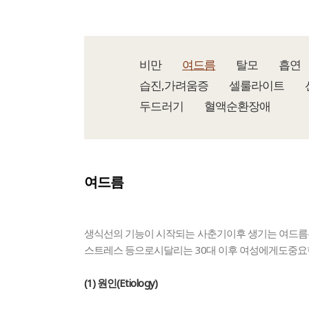
비만
여드름
탈모
흡연
습진,가려움증
셀룰라이트
두드러기
혈액순환장애
여드름
생식선의 기능이 시작되는 사춘기이후 생기는 여드름은
스트레스 등으로시달리는 30대 이후 여성에게도중요한
(1) 원인(Etiology)