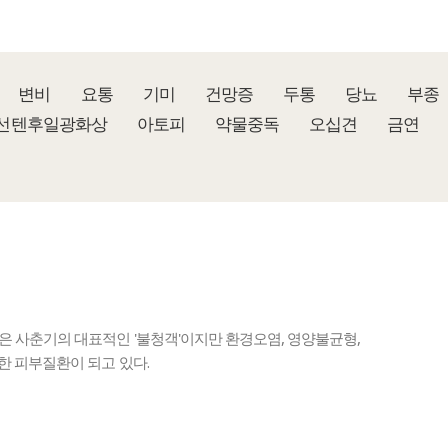
변비
요통
기미
건망증
두통
당뇨
부종
선텐후일광화상
아토피
약물중독
오십견
금연
 사춘기의 대표적인 '불청객'이지만 환경오염, 영양불균형,
 피부질환이 되고 있다.