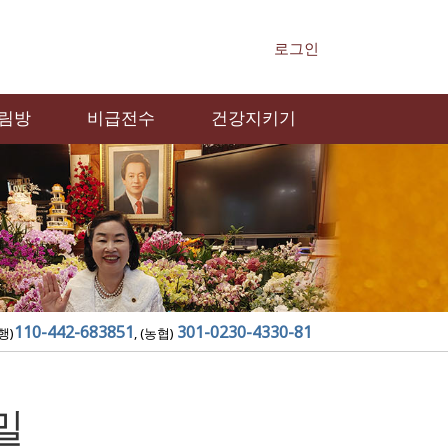
로그인
림방
비급전수
건강지키기
110-442-683851
301-0230-4330-81
행)
, (농협)
밀