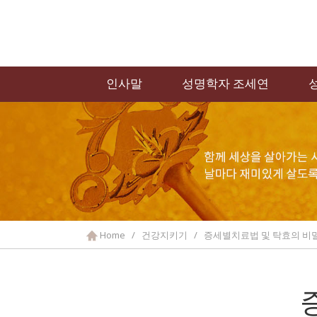
인사말
성명학자 조세연
Home / 건강지키기 / 증세별치료법 및 탁효의 비