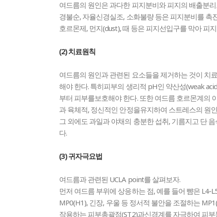
여드름의 원인은 과다한 피지분비와 피지의 배출분리로 
경불순, 자율신경실조, 소화불량 등은 피지분비를 
호르몬제, 먼지(dust), 때 등은 피지선입구를 막아 피
(2) 치료원칙
여드름의 원인과 관련된 요소들을 제거하는 것이 치료
해야 한다. 특히피부의 생리적 pH인 약산성(weak acid
부터 피부를보호해야 한다. 또한 여드름 호르몬계의 
과 육체적, 정신적인 안정을유지하여 스트레스의 원인
그 외에도 과일과 야채의 충분한 섭취, 기름지고 단 
다.
(3) 귀자극요법
여드름과 관련된 UCLA point를 살펴보자.
먼저 여드름 부위에 상응하는 점, 예를 들어 뺨은 L
MP0(H1), 긴장, 우울 등 정서적 불안을 조절하는 
작용하는 피부총괄점(ST2)과신경계를 자극하여 피부문