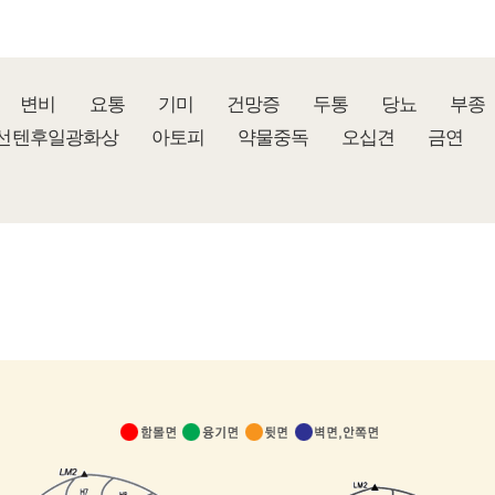
변비
요통
기미
건망증
두통
당뇨
부종
선텐후일광화상
아토피
약물중독
오십견
금연