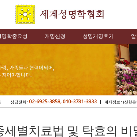
성명학중요성
개명신청
성명개명후기
알
02-6925-3858, 010-3781-3833
밀
상담전화 :
| 계좌정보 : (신한은
증세별치료법 및 탁효의 비