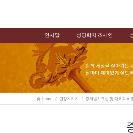
인사말
성명학자 조세연
Home / 건강지키기 / 증세별치료법 및 탁효의 비