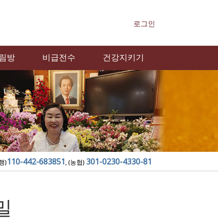
로그인
림방
비급전수
건강지키기
110-442-683851
301-0230-4330-81
행)
, (농협)
밀