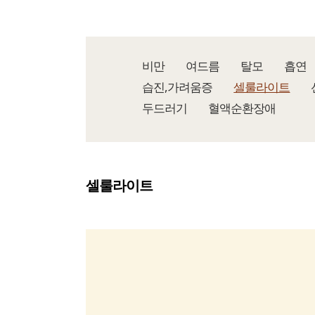
비만
여드름
탈모
흡연
습진,가려움증
셀룰라이트
두드러기
혈액순환장애
셀룰라이트